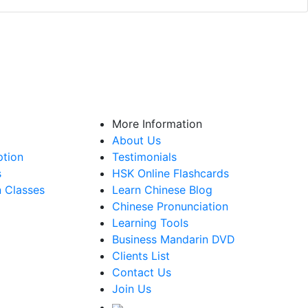
專職IB中文老師(Partial List)
More Information
About Us
ption
Testimonials
s
HSK Online Flashcards
n Classes
Learn Chinese Blog
Chinese Pronunciation
Learning Tools
Business Mandarin DVD
Clients List
Contact Us
Join Us