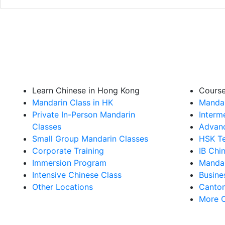
IB 中文 B 補習課程
Learn Chinese in Hong Kong
Cours
Mandarin Class in HK
Mandar
Private In-Person Mandarin
Interm
Classes
Advanc
Small Group Mandarin Classes
HSK Te
Corporate Training
IB Chi
Immersion Program
Mandar
Intensive Chinese Class
Busine
Other Locations
Canton
More 