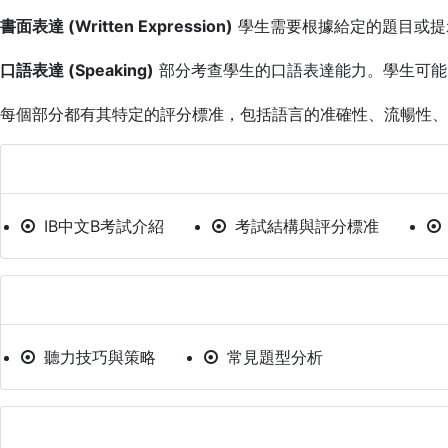
書面表達 (Written Expression)
學生需要根據給定的題目或提
口語表達 (Speaking)
部分考查學生的口語表達能力。學生可能
每個部分都有其特定的評分標准，包括語言的准確性、流暢性、
一、考試概覽
IB中文B考試介紹
考試結構與評分標准
二、聽力理解
聽力技巧與策略
常見題型分析
三、閱讀理解