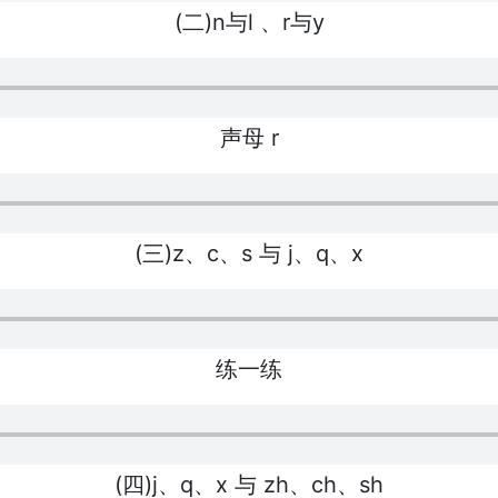
(二)n与l 、r与y
声母 r
(三)z、c、s 与 j、q、x
练一练
(四)j、q、x 与 zh、ch、sh