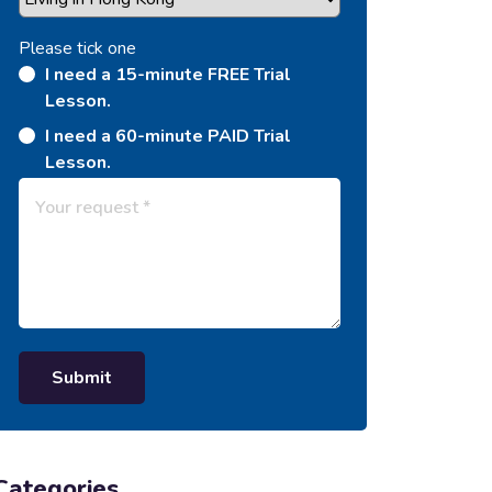
Please tick one
I need a 15-minute FREE Trial
Lesson.
I need a 60-minute PAID Trial
Lesson.
Submit
Categories