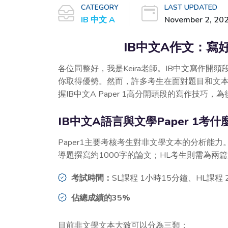
CATEGORY
LAST UPDATED
IB 中文 A
November 2, 20
IB中文A作文：寫好
各位同整好，我是Keira老師。IB中文寫作
你取得優勢。然而，許多考生在面對題目和文
握IB中文A Paper 1高分開頭段的寫作技巧
IB中文A語言與文學Paper 1考什
Paper1主要考核考生對非文學文本的分析能
導題撰寫約1000字的論文；HL考生則需為兩篇
考試時間：
SL課程 1小時15分鐘、HL課程 
佔總成績的35%
目前非文學文本大致可以分為三類：