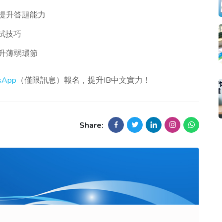
提升答題能力
試技巧
升薄弱環節
sApp
（僅限訊息）報名，提升IB中文實力！
Share: