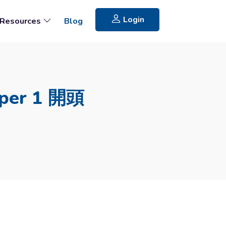
Login
Resources
Blog
er 1 開頭