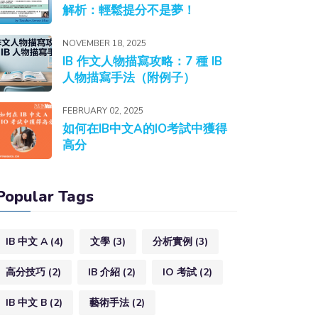
解析：輕鬆提分不是夢！
NOVEMBER 18, 2025
IB 作文人物描寫攻略：7 種 IB
人物描寫手法（附例子）
FEBRUARY 02, 2025
如何在IB中文A的IO考試中獲得
高分
Popular Tags
IB 中文 A
(4)
文學
(3)
分析實例
(3)
高分技巧
(2)
IB 介紹
(2)
IO 考試
(2)
IB 中文 B
(2)
藝術手法
(2)