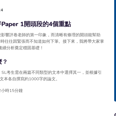
24
Paper 1開頭段的4個重點
開頭段影響評卷老師的第一印象，而清晰有條理的開頭能幫助
本時往往因緊張而不知道如何下筆。接下來，我將帶大家掌
，為後續分析奠定穩固基礎！
麼？
力。SL考生需在兩篇不同類型的文本中選擇其一，並根據引
文本各自撰寫約1000字的論文。
2小時15分鐘