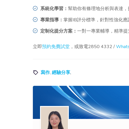
系統化學習：
幫助你有條理地分析與表達，
專業指導：
掌握IB評分標準，針對性強化應
定制化提分方案：
一對一專業輔導，精準提
立即
預約免費試堂
，或致電2850 4332 /
What
寫作
,
經驗分享
,