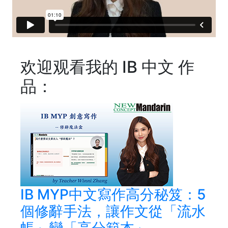
欢迎观看我的 IB 中文 作
品：
IB MYP中文寫作高分秘笈：5
個修辭手法，讓作文從「流水
帳」變「高分範本」