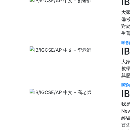
I
大家
備
對
生
瞭解
I
大家
教學
與
瞭解
I
我
Ne
經
首