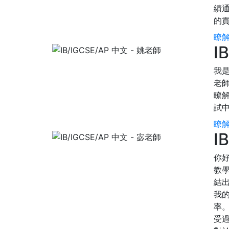
績
的
瞭解
I
我是
老師
瞭
試中
瞭解
I
你好
教學
結出
我
率
受