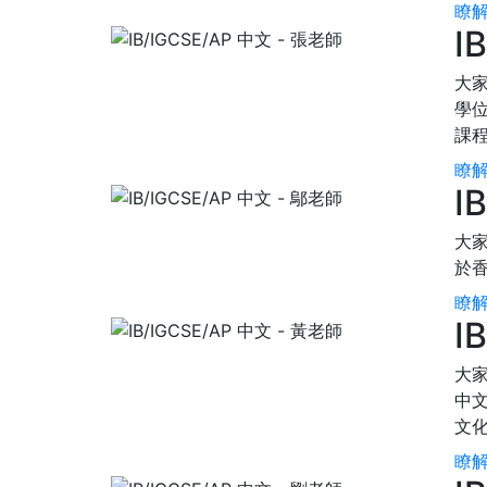
瞭解
I
大家
學位
課
瞭解
I
大家
於香
瞭解
I
大家
中
文
瞭解