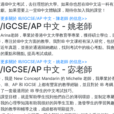
通過IB中文考試，去往理想的大學。如果你也想在IB中文這一科
貢獻。如果需要上一堂IB中文體驗課，期待你加入我的課堂！
更多關於 IB/IGCSE/AP 中文 - 陳老師 的信息>>
B/IGCSE/AP 中文 - 姚老師
Arina老師，畢業於香港中文大學教育學專業，獲得碩士學位，目前在Ne
，專注於IB中文方面的教學。我對IB 中文课程有深入研究，包括IB
解近年真題，並善於通過歸納總結，找到考試中的核心考點。我
的重點和難點, 提高考試成績。
更多關於 IB/IGCSE/AP 中文 - 姚老師 的信息>>
B/IGCSE/AP 中文 - 宓老師
，我是 New Concept Mandarin 的 Michelle 老
、IB、AP 和 IGCSE 上都有豐富的教學經驗，並且對於 IB
了一套最適用於 IB 學生的中文考試技巧。
的課堂目標，就是幫助學生找到他們自己的薄弱環節，並制定專
。我的心理學知識有助我很好的與學生互動，激發學生的學習興
過我的教學和輔導之後，成績都有明顯提升。