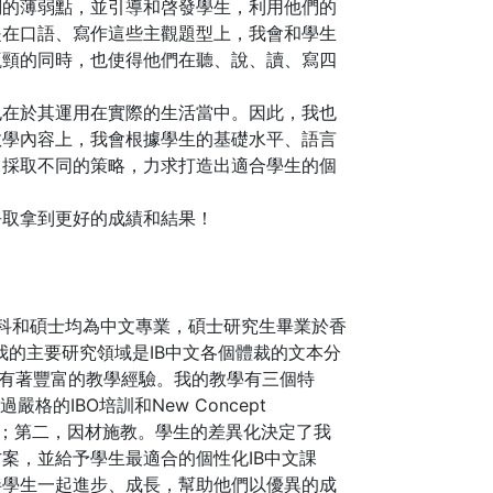
們的薄弱點，並引導和啓發學生，利用他們的
是在口語、寫作這些主觀題型上，我會和學生
瓶頸的同時，也使得他們在聽、說、讀、寫四
也在於其運用在實際的生活當中。因此，我也
教學內容上，我會根據學生的基礎水平、語言
，採取不同的策略，力求打造出適合學生的個
爭取拿到更好的成績和結果！
導師。我的本科和碩士均為中文專業，碩士研究生畢業於香
。我的主要研究領域是IB中文各個體裁的文本分
我也有著豐富的教學經驗。我的教學有三個特
的IBO培訓和New Concept
相授；第二，因材施教。學生的差異化決定了我
案，並給予學生最適合的個性化IB中文課
伴學生一起進步、成長，幫助他們以優異的成