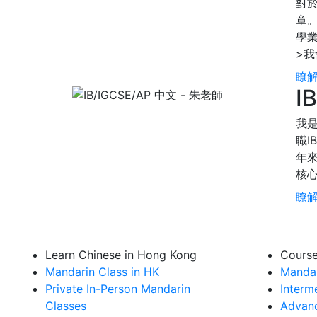
對於
章。
學
>
瞭解
I
我是
職I
年來
核
瞭解
Learn Chinese in Hong Kong
Cours
Mandarin Class in HK
Mandar
Private In-Person Mandarin
Interm
Classes
Advanc