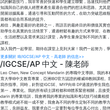
應試的解題技巧，我非常善於快速和學生建立聯繫，迅速找到他
礎知識與自己的個人經歷來產生最適合他們的想法和思路。尤其
起開展頭腦風暴，通過引導和互動問答的方式，在助力突破思維
方面都有綜合而系統的提升。
也相信，興趣是最好的老師之一，而語言的最終目的和價值其實
幫助學生在真實的生活情景下，通過輕鬆有趣的方式來學習。在
景、生活經歷以及需求來設計課堂，為學生量身定制不同的方案
化課程。
迎加入我們一起學習。期待在課堂上見到大家！我們一起努力，
更多關於 IB/IGCSE/AP 中文 - 高老師 的信息>>
B/IGCSE/AP 中文 - 陳老師
Leo Chen, New Concept Mandarin 的專職中文
育大學IB中文教育專業，亞洲IBO官方認證的權威IB教師課程
寫作指導。同時，針對從IGCSE、MYP向IB DP過渡的學生
第一，專業化。我的所有碩士課程都和IB體系緊密相關，且接受過嚴格
ndarin 的專業培訓，我會將我的專業的知識和考試技巧傾囊
的教學模式絕不能一成不變，我會為不同的學生定制不同的教學方
；第三，良師益友。我要求自己一定要對每位學生真心付出，陪