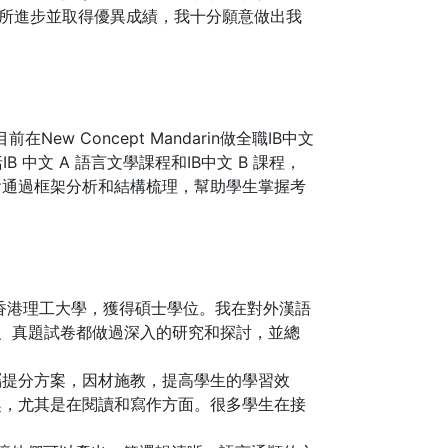
有所進步並取得優異成績，我十分願意做出我
w Concept Mandarin做全職IB中文
 中文 A 語言文學課程和IB中文 B 課程，
會通過框架分析和結構梳理，幫助學生掌握考
師，我畢業於香港理工大學，獲得碩士學位。我在對外漢語
 考綱、真題試卷都做過深入的研究和探討，並總
屬提分方案，因材施教，提高學生的學習效
趣，尤其是在閱讀和寫作方面。很多學生在接