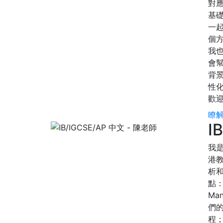
對
基
一
個
我
會
背
性
歡
瞭解
I
我是
港教
析和
點：
Ma
們
程