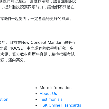
框架，讓他們可以產出一篇邏輯清晰，語言通順的文
文考試技巧，提升聽說讀寫四項能力，讓他們不只是在
信我們一起努力，一定會贏得更好的成績。
前在New Concept Mandarin擔任全
育文憑（IGCSE）中文課程的教學與研究。多
各課程考綱、官方教材與歷年真題，精準把握考試
瓶頸，邁向高分。
More Information
About Us
ption
Testimonials
s
HSK Online Flashcards