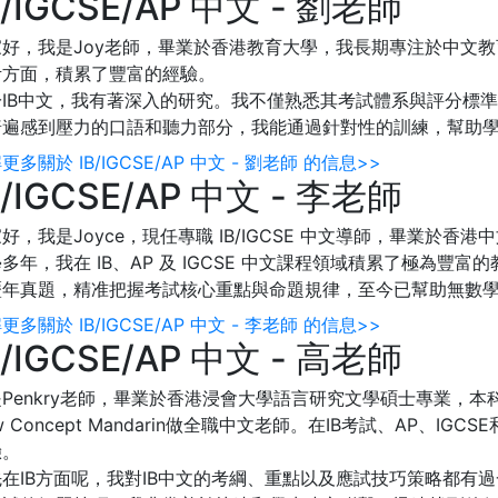
B/IGCSE/AP 中文 - 劉老師
好，我是Joy老師，畢業於香港教育大學，我長期專注於中文教育
考方面，積累了豐富的經驗。
於IB中文，我有著深入的研究。我不僅熟悉其考試體系與評分標
普遍感到壓力的口語和聽力部分，我能通過針對性的訓練，幫助
更多關於 IB/IGCSE/AP 中文 - 劉老師 的信息>>
B/IGCSE/AP 中文 - 李老師
好，我是Joyce，現任專職 IB/IGCSE 中文導師，畢業於
多年，我在 IB、AP 及 IGCSE 中文課程領域積累了極為
歷年真題，精准把握考試核心重點與命題規律，至今已幫助無數
更多關於 IB/IGCSE/AP 中文 - 李老師 的信息>>
B/IGCSE/AP 中文 - 高老師
是Penkry老師，畢業於香港浸會大學語言研究文學碩士專業，
w Concept Mandarin做全職中文老師。在IB考試、AP、
驗。
先在IB方面呢，我對IB中文的考綱、重點以及應試技巧策略都有