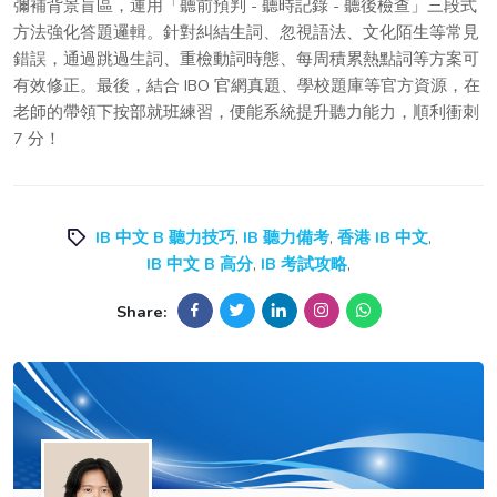
彌補背景盲區，運用「聽前預判 - 聽時記錄 - 聽後檢查」三段式
方法強化答題邏輯。針對糾結生詞、忽視語法、文化陌生等常見
錯誤，通過跳過生詞、重檢動詞時態、每周積累熱點詞等方案可
有效修正。最後，結合 IBO 官網真題、學校題庫等官方資源，在
老師的帶領下按部就班練習，便能系統提升聽力能力，順利衝刺
7 分！
IB 中文 B 聽力技巧
,
IB 聽力備考
,
香港 IB 中文
,
IB 中文 B 高分
,
IB 考試攻略
,
Share: