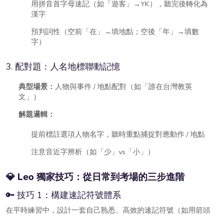
用拼音首字母速記（如「遊客」→YK），聽完後轉化為
漢字
預判詞性（空前「在」→填地點；空後「年」→填數
字）
3. 配對題：人名地標聯動記憶
典型場景：
人物與事件 / 地點配對（如「誰在台灣教英
文」）
解題邏輯：
提前標註選項人物名字，聽時重點捕捉對應動作 / 地點
注意音近字辨析（如「少」vs「小」）
💎 Leo 獨家技巧：從日常到考場的三步進階
🔑 技巧 1：構建速記符號體系
在平時練習中，設計一套自己熟悉、高效的速記符號（如用箭頭