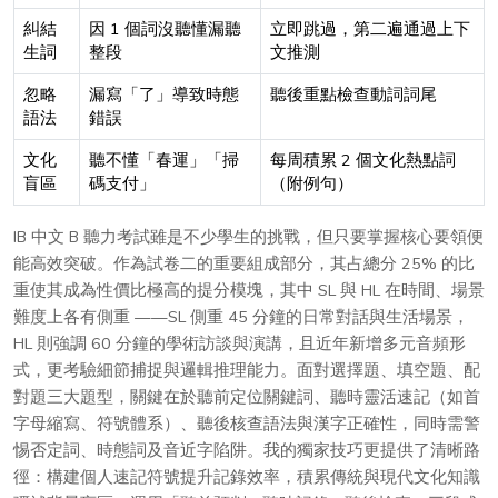
糾結
因 1 個詞沒聽懂漏聽
立即跳過，第二遍通過上下
生詞
整段
文推測
忽略
漏寫「了」導致時態
聽後重點檢查動詞詞尾
語法
錯誤
文化
聽不懂「春運」「掃
每周積累 2 個文化熱點詞
盲區
碼支付」
（附例句）
IB 中文 B 聽力考試雖是不少學生的挑戰，但只要掌握核心要領便
能高效突破。作為試卷二的重要組成部分，其占總分 25% 的比
重使其成為性價比極高的提分模塊，其中 SL 與 HL 在時間、場景
難度上各有側重 ——SL 側重 45 分鐘的日常對話與生活場景，
HL 則強調 60 分鐘的學術訪談與演講，且近年新增多元音頻形
式，更考驗細節捕捉與邏輯推理能力。面對選擇題、填空題、配
對題三大題型，關鍵在於聽前定位關鍵詞、聽時靈活速記（如首
字母縮寫、符號體系）、聽後核查語法與漢字正確性，同時需警
惕否定詞、時態詞及音近字陷阱。我的獨家技巧更提供了清晰路
徑：構建個人速記符號提升記錄效率，積累傳統與現代文化知識