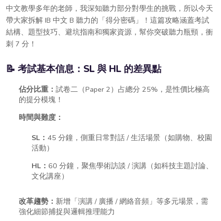
中文教學多年的老師，我深知聽力部分對學生的挑戰，所以今天
帶大家拆解 IB 中文 B 聽力的「得分密碼」！這篇攻略涵蓋考試
結構、題型技巧、避坑指南和獨家資源，幫你突破聽力瓶頸，衝
刺 7 分！
📝 考試基本信息：SL 與 HL 的差異點
佔分比重：
試卷二（Paper 2）占總分 25%，是性價比極高
的提分模塊！
時間與難度：
SL：
45 分鐘，側重日常對話 / 生活場景（如購物、校園
活動）
HL：
60 分鐘，聚焦學術訪談 / 演講（如科技主題討論、
文化講座）
改革趨勢：
新增「演講 / 廣播 / 網絡音頻」等多元場景，需
強化細節捕捉與邏輯推理能力