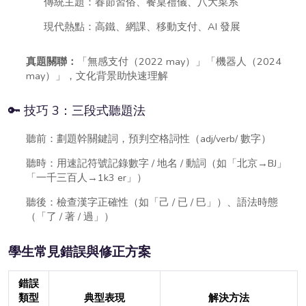
傳統主題：春節習俗、餐桌禮儀、八大菜系
現代熱點：高鐵、網課、移動支付、AI 發展
真題關聯：
「無感支付（2022 may）」「機器人（2024
may）」，文化背景助快速理解
🔑 技巧 3：三段式聽題法
聽前：劃題幹關鍵詞，預判空格詞性（adj/verb/ 數字）
聽時：用速記符號記錄數字 / 地名 / 動詞（如「北京→BJ」
「一千三百人→1k3 er」）
聽後：檢查漢字正確性（如「己 / 已 / 巳」）、語法時態
（「了 / 著 / 過」）
學生常見錯誤與修正方案
錯誤
類型
典型表現
解決方法