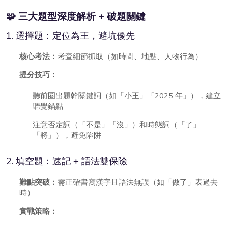
🧩 三大題型深度解析 + 破題關鍵
1. 選擇題：定位為王，避坑優先
核心考法：
考查細節抓取（如時間、地點、人物行為）
提分技巧：
聽前圈出題幹關鍵詞（如「小王」「2025 年」），建立
聽覺錨點
注意否定詞（「不是」「沒」）和時態詞（「了」
「將」），避免陷阱
2. 填空題：速記 + 語法雙保險
難點突破：
需正確書寫漢字且語法無誤（如「做了」表過去
時）
實戰策略：