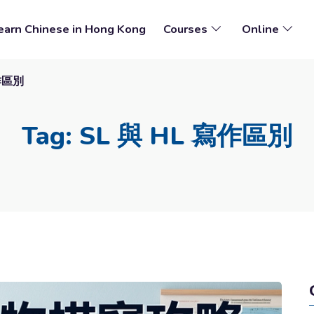
earn Chinese in Hong Kong
Courses
Online
寫作區別
Tag: SL 與 HL 寫作區別