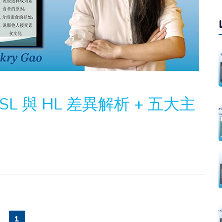
SL 與 HL 差異解析 + 五大主
1