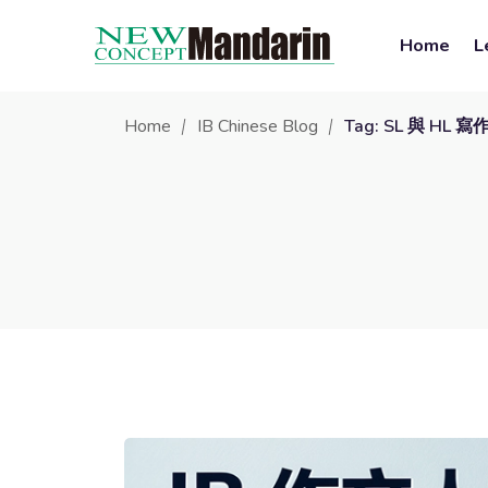
Home
L
Home
IB Chinese Blog
Tag: SL 與 HL 