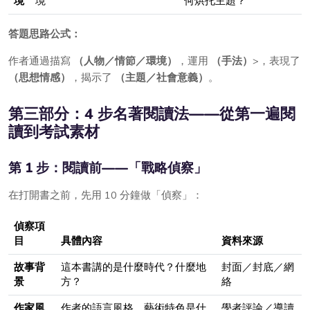
境
境
何烘托主題？
答題思路公式：
作者通過描寫
（人物／情節／環境）
，運用
（手法）
>，表現了
（思想情感）
，揭示了
（主題／社會意義）
。
第三部分：4 步名著閱讀法——從第一遍閱
讀到考試素材
第 1 步：閱讀前——「戰略偵察」
在打開書之前，先用 10 分鐘做「偵察」：
偵察項
目
具體內容
資料來源
故事背
這本書講的是什麼時代？什麼地
封面／封底／網
景
方？
絡
作家風
作者的語言風格、藝術特色是什
學者評論／導讀