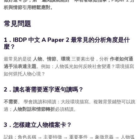
析與情節引用輕鬆應對。
常見問題
1．IBDP 中文 A Paper 2 最常見的分析角度是什
麼？
最常見的是從
人物、情節、環境
三要素出發，分析
作者如何通
過手法表達主題
。例如：人物弧光如何反映社會變遷？環境描寫
如何烘托人物心境？
2．讀名著需要逐字逐句讀嗎？
不需要
。 學會跳讀和掃讀：大段環境描寫、複雜背景鋪墊可以跳
過；
人物對話和情節轉折
必須精讀。
3．怎樣建立人物檔案卡？
記錄：角色名稱 → 主要特徵 → 重要事件 → 象徵意義 → 人物弧