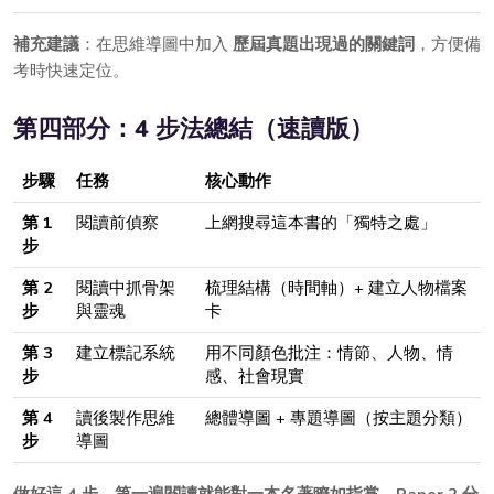
補充建議
：在思維導圖中加入
歷屆真題出現過的關鍵詞
，方便備
考時快速定位。
第四部分：4 步法總結（速讀版）
步驟
任務
核心動作
第 1
閱讀前偵察
上網搜尋這本書的「獨特之處」
步
第 2
閱讀中抓骨架
梳理結構（時間軸）+ 建立人物檔案
步
與靈魂
卡
第 3
建立標記系統
用不同顏色批注：情節、人物、情
步
感、社會現實
第 4
讀後製作思維
總體導圖 + 專題導圖（按主題分類）
步
導圖
做好這 4 步，第一遍閱讀就能對一本名著瞭如指掌，Paper 2 分