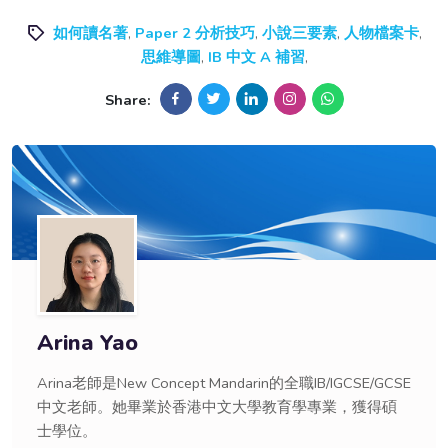
如何讀名著
,
Paper 2 分析技巧
,
小說三要素
,
人物檔案卡
,
思維導圖
,
IB 中文 A 補習
,
Share:
Arina Yao
Arina老師是New Concept Mandarin的全職IB/IGCSE/GCSE
中文老師。她畢業於香港中文大學教育學專業，獲得碩
士學位。