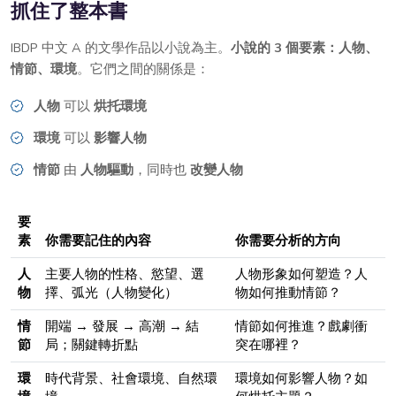
抓住了整本書
IBDP 中文 A 的文學作品以小說為主。
小說的 3 個要素：人物、
情節、環境
。它們之間的關係是：
人物
可以
烘托環境
環境
可以
影響人物
情節
由
人物驅動
，同時也
改變人物
要
素
你需要記住的內容
你需要分析的方向
人
主要人物的性格、慾望、選
人物形象如何塑造？人
物
擇、弧光（人物變化）
物如何推動情節？
情
開端 → 發展 → 高潮 → 結
情節如何推進？戲劇衝
節
局；關鍵轉折點
突在哪裡？
環
時代背景、社會環境、自然環
環境如何影響人物？如