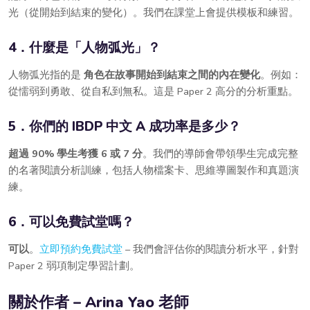
光（從開始到結束的變化）。我們在課堂上會提供模板和練習。
4．什麼是「人物弧光」？
人物弧光指的是
角色在故事開始到結束之間的內在變化
。例如：
從懦弱到勇敢、從自私到無私。這是 Paper 2 高分的分析重點。
5．你們的 IBDP 中文 A 成功率是多少？
超過 90% 學生考獲 6 或 7 分
。我們的導師會帶領學生完成完整
的名著閱讀分析訓練，包括人物檔案卡、思維導圖製作和真題演
練。
6．可以免費試堂嗎？
可以
。
立即預約免費試堂
– 我們會評估你的閱讀分析水平，針對
Paper 2 弱項制定學習計劃。
關於作者 – Arina Yao 老師