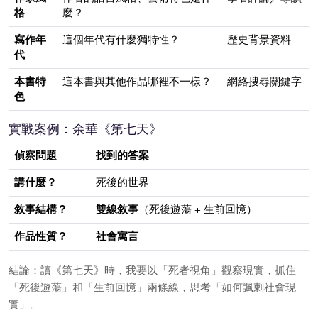
格
麼？
寫作年
這個年代有什麼獨特性？
歷史背景資料
代
本書特
這本書與其他作品哪裡不一樣？
網絡搜尋關鍵字
色
實戰案例：余華《第七天》
偵察問題
找到的答案
講什麼？
死後的世界
敘事結構？
雙線敘事
（死後遊蕩 + 生前回憶）
作品性質？
社會寓言
結論：讀《第七天》時，我要以「死者視角」觀察現實，抓住
「死後遊蕩」和「生前回憶」兩條線，思考「如何諷刺社會現
實」。