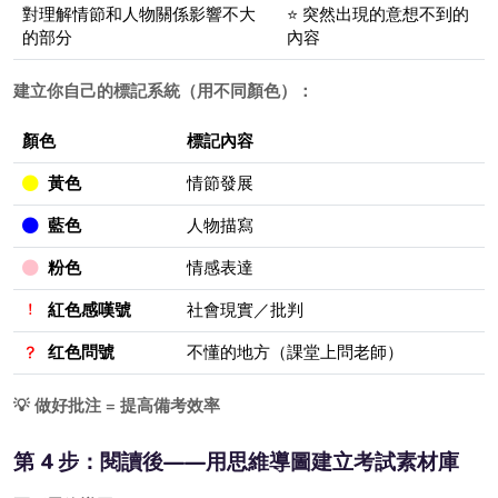
對理解情節和人物關係影響不大
⭐ 突然出現的意想不到的
的部分
內容
建立你自己的標記系統（用不同顏色）：
顏色
標記內容
黃色
情節發展
藍色
人物描寫
粉色
情感表達
紅色感嘆號
社會現實／批判
红色問號
不懂的地方（課堂上問老師）
💡 做好批注 = 提高備考效率
第 4 步：閱讀後——用思維導圖建立考試素材庫