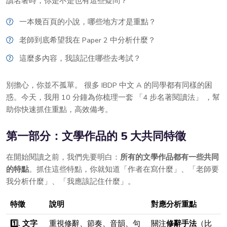
讀名著時，你是不是也有這些疑問？
一本幾百頁的小說，哪些地方才是重點？
老師到底希望我在 Paper 2 中分析什麼？
這麼多內容，我該記住哪些去考試？
別擔心，你並不孤單。 很多 IBDP 中文 A 的同學都有同樣的困
惑。今天，我用 10 分鐘為你梳理一套 「4 步名著閱讀法」 ，幫
助你快速抓住重點，高效備考。
第一部分：文學作品的 5 大共同特徵
在開始閱讀之前，我們先要明白：
所有的文學作品都有一些共同
的特點
。抓住這些特點，你就知道「作者在寫什麼」、「老師要
我分析什麼」、「我應該記住什麼」。
特徵
說明
對應分析重點
1️⃣. 文字
重視修辭、節奏、音韻、句
關注
修辭手法
（比