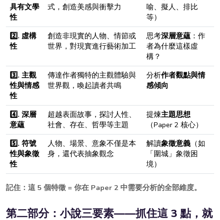
具有文學
式，創造美感與衝擊力
喻、擬人、排比
性
等）
2️⃣. 虛構
創造非現實的人物、情節或
思考
深層意蘊
：作
性
世界，對現實進行藝術加工
者為什麼這樣虛
構？
3️⃣. 主觀
傳達作者獨特的主觀體驗與
分析
作者觀點與情
性與情感
世界觀，喚起讀者共鳴
感傾向
性
4️⃣. 深層
超越表面故事，探討人性、
提煉
主題思想
意蘊
社會、存在、哲學等主題
（Paper 2 核心）
5️⃣. 符號
人物、場景、意象不僅是本
解讀
象徵意義
（如
性與象徵
身，還代表抽象觀念
「圍城」象徵困
性
境）
記住：這 5 個特徵 = 你在 Paper 2 中需要分析的全部維度。
第二部分：小說三要素——抓住這 3 點，就