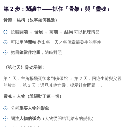
第 2 步：閱讀中——抓住「骨架」與「靈魂」
骨架 = 結構（故事如何推進）
按照
開端 → 發展 → 高潮 → 結局
可以梳理情節
可以用
時間軸
列出每一天／每個章節發生的事件
把
目錄當作地圖
，隨時對照
《第七天》骨架示例：
第 1 天：主角楊飛死後來到殯儀館 → 第 2 天：回憶生前與父親
的故事 → 第 3 天：遇見其他亡靈，揭示社會問題……
靈魂 = 人物（誰驅動了這一切）
分析
重要人物的形象
關注
人物的弧光
（人物從開始到結束的變化）