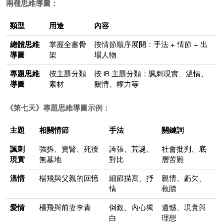
兩種思維導圖：
類型
用途
內容
總體思維
掌握全書骨
按情節順序展開：手法 + 情節 + 出
導圖
架
場人物
專題思維
按主題分類
按 IB 主題分類：諷刺現實、溫情、
導圖
素材
親情、權力等
《第七天》專題思維導圖示例：
主題
相關情節
手法
關鍵詞
諷刺
強拆、賣腎、死後
誇張、荒誕、
社會批判、底
現實
無墓地
對比
層苦難
溫情
楊飛與父親的回憶
細節描寫、抒
親情、虧欠、
情
救贖
愛情
楊飛與前妻李青
倒敘、內心獨
遺憾、現實與
白
理想