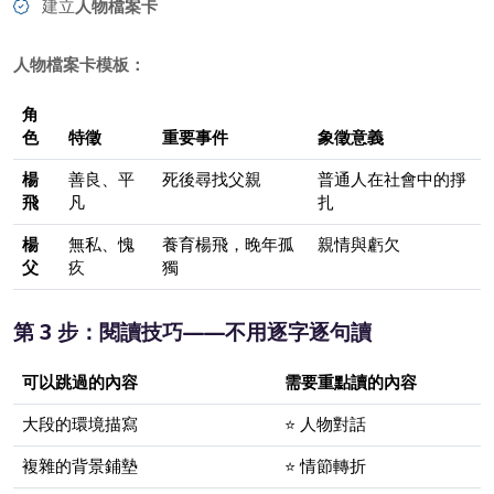
建立
人物檔案卡
人物檔案卡模板：
角
色
特徵
重要事件
象徵意義
楊
善良、平
死後尋找父親
普通人在社會中的掙
飛
凡
扎
楊
無私、愧
養育楊飛，晚年孤
親情與虧欠
父
疚
獨
第 3 步：閱讀技巧——不用逐字逐句讀
可以跳過的內容
需要重點讀的內容
大段的環境描寫
⭐ 人物對話
複雜的背景鋪墊
⭐ 情節轉折