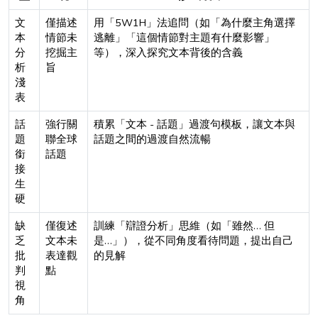
文
僅描述
用「5W1H」法追問（如「為什麼主角選擇
本
情節未
逃離」「這個情節對主題有什麼影響」
分
挖掘主
等），深入探究文本背後的含義
析
旨
淺
表
話
強行關
積累「文本 - 話題」過渡句模板，讓文本與
題
聯全球
話題之間的過渡自然流暢
銜
話題
接
生
硬
缺
僅復述
訓練「辯證分析」思維（如「雖然… 但
乏
文本未
是…」），從不同角度看待問題，提出自己
批
表達觀
的見解
判
點
視
角