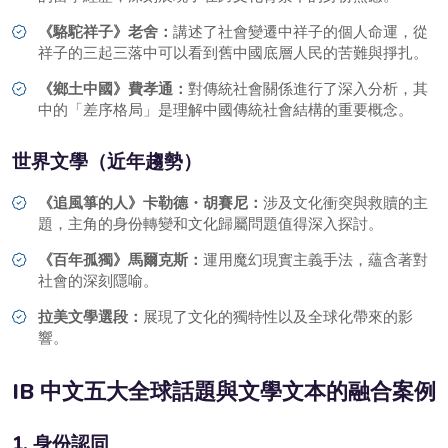
《駱駝祥子》老舍：
講述了社會變遷中祥子的個人命運，從
祥子的三起三落中可以看到舊中國底層人民的苦難與掙扎。
《鄉土中國》費孝通：
對傳統社會關係進行了深入分析，其
中的「差序格局」是理解中國傳統社會結構的重要概念。
世界文學（近年趨勢）
《追風箏的人》卡勒德・胡賽尼：
涉及文化衝突與救贖的主
題，主角的身份轉變和文化歸屬問題值得深入探討。
《百年孤獨》馬爾克斯：
運用魔幻現實主義手法，蘊含著對
社會的深刻隱喻。
拉美文學選段：
展現了文化的獨特性以及全球化帶來的影
響。
IB 中文五大全球話題與文學文本的融合案例
1. 身份認同