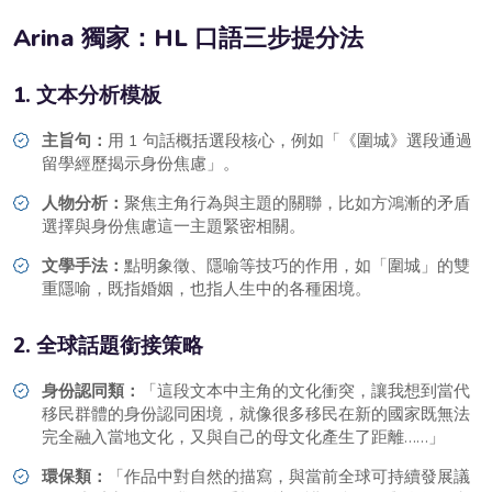
Arina 獨家：HL 口語三步提分法
1. 文本分析模板
主旨句：
用 1 句話概括選段核心，例如「《圍城》選段通過
留學經歷揭示身份焦慮」。
人物分析：
聚焦主角行為與主題的關聯，比如方鴻漸的矛盾
選擇與身份焦慮這一主題緊密相關。
文學手法：
點明象徵、隱喻等技巧的作用，如「圍城」的雙
重隱喻，既指婚姻，也指人生中的各種困境。
2. 全球話題銜接策略
身份認同類：
「這段文本中主角的文化衝突，讓我想到當代
移民群體的身份認同困境，就像很多移民在新的國家既無法
完全融入當地文化，又與自己的母文化產生了距離……」
環保類：
「作品中對自然的描寫，與當前全球可持續發展議