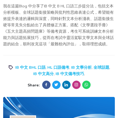
我在這篇Blog 中分享了IB 中文 B HL 口語三步提分法，包括文本
分析模板、全球話題銜接策略與批判性思維表達公式，希望能有
效提升表達的邏輯與深度，同時針對文本分析淺表、話題銜接生
硬等常見失分點給出了具體修正方案。搭配《文學選段手冊》
《五大主題高頻問題庫》等備考資源，考生可系統訓練文本分析
能力與話題拓展技巧，從而在考試中靈活駕馭文學文本與全球話
題的結合，順利攻克這項「最難校內評估」，取得理想成績。
IB 中文 BHL 口語
,
HL 口語備考
,
IB 文學分析
,
全球話題
,
IB 中文高分
,
IB 中文備考技巧
,
Share: