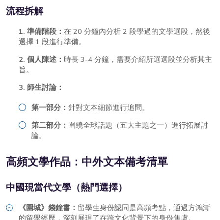
流程拆解
1. 準備階段：
在 20 分鐘內分析 2 段學過的文學選段，然後
選擇 1 段進行準備。
2. 個人陳述：
時長 3-4 分鐘，需要介紹所選選段並分析其主
旨。
3. 師生討論：
第一部分：
針對文本細節進行追問。
第二部分：
圍繞全球話題（五大主題之一）進行拓展討
論。
高頻文學作品：中外文本備考清單
中國現當代文學（熱門選擇）
《圍城》錢鐘書：
留學生身份認同是高頻考點，通過方鴻漸
的留學經歷，深刻展現了在跨文化背景下的身份焦慮。